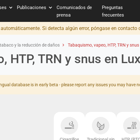
íses
Publicaciones
Comunicados de
Preguntas
prensa
frecuentes
o automáticamente. Si detecta algún error, póngase en contacto
tabaco y la reducción de daños
Tabaquismo, vapeo, HTP, TRN y snu
o, HTP, TRN y snus en L
ingual database is in early beta - please report any issues you may have n
Cigarrillos
Tradicional sin
HTP (PTC