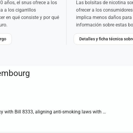
años, el snus ofrece a los
Las bolsitas de nicotina s
 a los cigarrillos
ofrecer a los consumidores 
er en qué consiste y por qué
implica menos daños para 
uro.
información sobre estas bol
urgo
Detalles y ficha técnica sob
embourg
y with Bill 8333, aligning anti-smoking laws with …