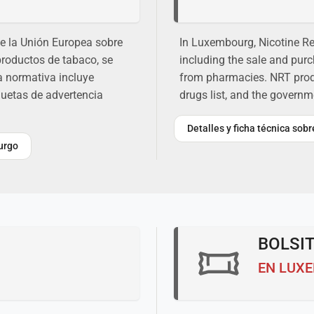
de la Unión Europea sobre
In Luxembourg, Nicotine Re
productos de tabaco, se
including the sale and pur
a normativa incluye
from pharmacies. NRT produ
iquetas de advertencia
drugs list, and the governm
Detalles y ficha técnica so
urgo
BOLSIT
EN LUX