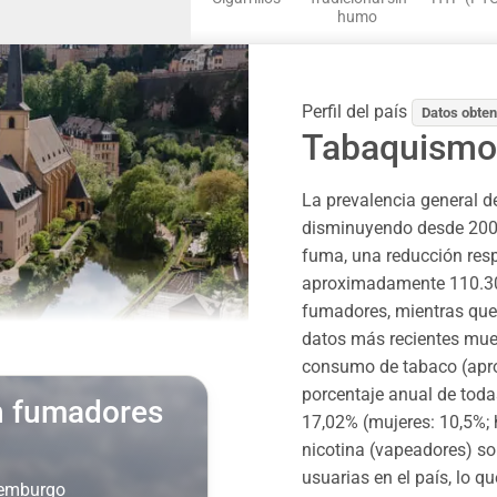
humo
Perfil del país
Datos obten
Tabaquismo
La prevalencia general 
disminuyendo desde 2006.
fuma, una reducción resp
aproximadamente 110.300
fumadores, mientras que, 
datos más recientes mue
consumo de tabaco (apr
porcentaje anual de toda
on fumadores
17,02% (mujeres: 10,5%; 
nicotina (vapeadores) s
usuarias en el país, lo q
xemburgo