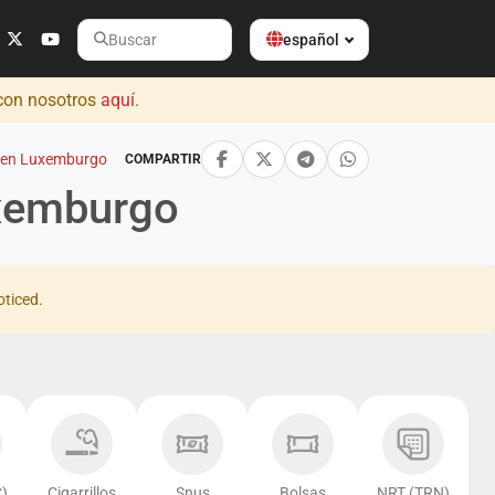
español
Buscar
 con nosotros
aquí
.
s en Luxemburgo
COMPARTIR
uxemburgo
oticed.
)
Cigarrillos
Snus
Bolsas
NRT (TRN)