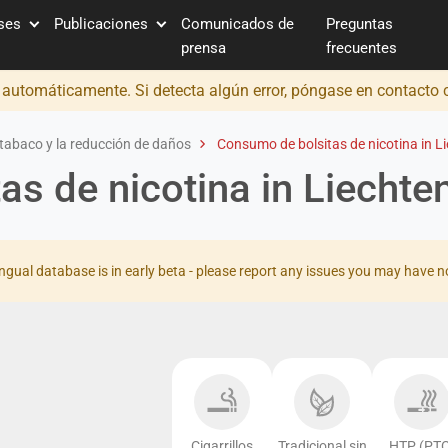
íses
Publicaciones
Comunicados de
Preguntas
prensa
frecuentes
o automáticamente. Si detecta algún error, póngase en contacto
tabaco y la reducción de daños
Consumo de bolsitas de nicotina in L
s de nicotina in Liechte
ingual database is in early beta - please report any issues you may have n
Cigarrillos
Tradicional sin
HTP (PTC