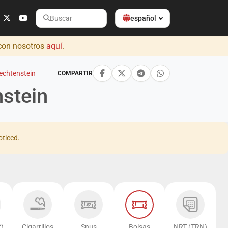
español
Buscar
 con nosotros
aquí
.
iechtenstein
COMPARTIR
nstein
oticed.
)
Cigarrillos
Snus
Bolsas
NRT (TRN)