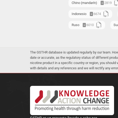
Chino (mandarín)
2819
Indonesio
6674
Ruso
6010
Sua
The GSTHR database is updated regularly by our team. Howev
date or accurate, as the regulatory status of different produ
nicotine product in a specific country or region, you should
with details and any references and we will rectify any error
GSTHR es un proyecto llevado a cabo por