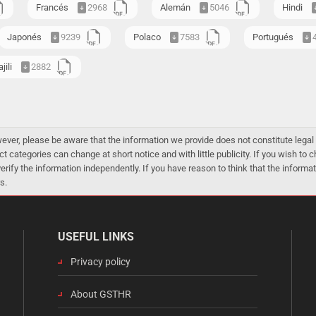
Francés
2968
Alemán
5046
Hindi
Japonés
9239
Polaco
7583
Portugués
jili
2882
er, please be aware that the information we provide does not constitute legal 
ct categories can change at short notice and with little publicity. If you wish to
 verify the information independently. If you have reason to think that the infor
s.
USEFUL LINKS
Privacy policy
About GSTHR