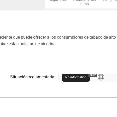
humo
reciente que puede ofrecer a los consumidores de tabaco de alt
bre estas bolsitas de nicotina.
A
2022
Situación reglamentaria:
No information