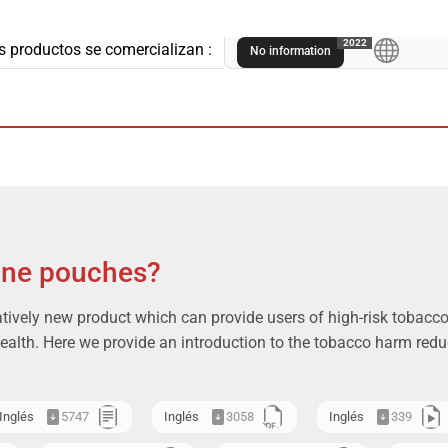
A
2022
s productos se comercializan :
No information
ine pouches?
atively new product which can provide users of high-risk tobacco 
health. Here we provide an introduction to the tobacco harm reduc
Inglés
5747
Inglés
3058
Inglés
339