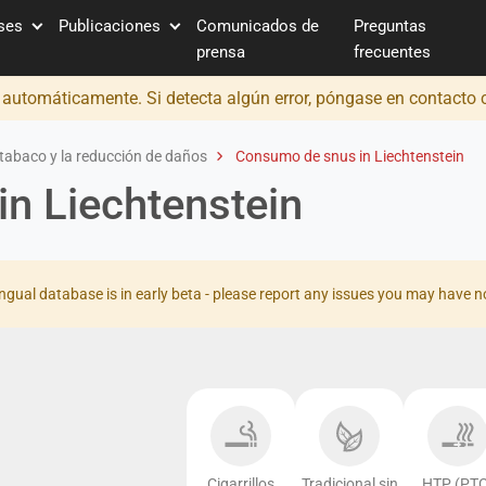
íses
Publicaciones
Comunicados de
Preguntas
prensa
frecuentes
o automáticamente. Si detecta algún error, póngase en contacto
tabaco y la reducción de daños
Consumo de snus in Liechtenstein
n Liechtenstein
ingual database is in early beta - please report any issues you may have n
Cigarrillos
Tradicional sin
HTP (PTC