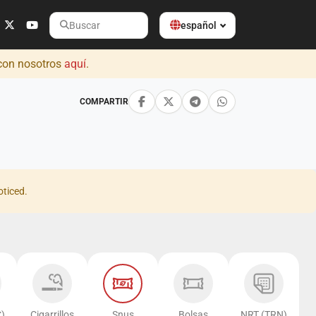
español
Buscar
 con nosotros
aquí
.
COMPARTIR
oticed.
)
Cigarrillos
Snus
Bolsas
NRT (TRN)