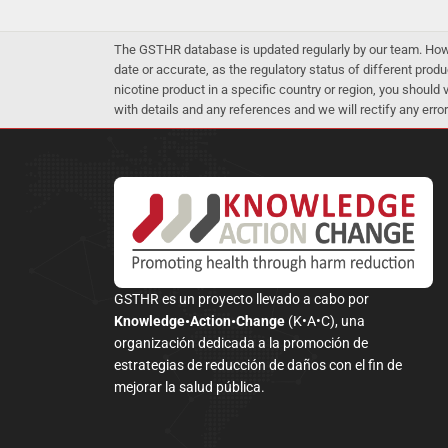
The GSTHR database is updated regularly by our team. Howev
date or accurate, as the regulatory status of different produ
nicotine product in a specific country or region, you should
with details and any references and we will rectify any error
GSTHR es un proyecto llevado a cabo por
Knowledge•Action•Change
(K•A•C), una
organización dedicada a la promoción de
estrategias de reducción de daños con el fin de
mejorar la salud pública.