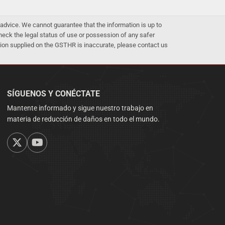
advice. We cannot guarantee that the information is up to
 check the legal status of use or possession of any safer
mation supplied on the GSTHR is inaccurate, please contact us
SÍGUENOS Y CONÉCTATE
Mantente informado y sigue nuestro trabajo en
materia de reducción de daños en todo el mundo.