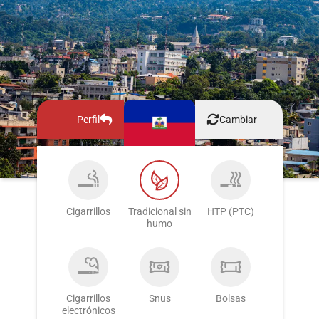
Perfil
Cambiar
Cigarrillos
Tradicional sin
HTP (PTC)
humo
Cigarrillos
Snus
Bolsas
electrónicos