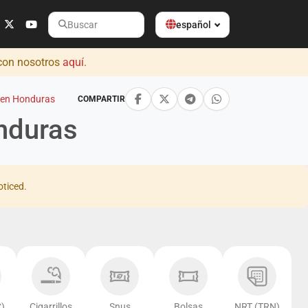
español
Buscar
 con nosotros
aquí
.
 en Honduras
COMPARTIR
nduras
oticed.
)
Cigarrillos
Snus
Bolsas
NRT (TRN)