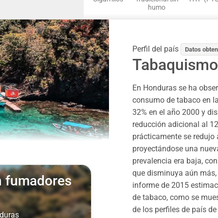
humo
Perfil del país
Datos obten
Tabaquismo
En Honduras se ha observ
consumo de tabaco en la
32% en el año 2000 y di
reducción adicional al 1
prácticamente se redujo 
proyectándose una nueva
prevalencia era baja, co
que disminuya aún más, 
on fumadores
informe de 2015 estimac
de tabaco, como se muestr
de los perfiles de país d
duras