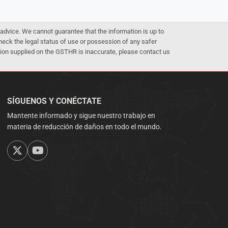
advice. We cannot guarantee that the information is up to
 check the legal status of use or possession of any safer
mation supplied on the GSTHR is inaccurate, please contact us
SÍGUENOS Y CONÉCTATE
Mantente informado y sigue nuestro trabajo en
materia de reducción de daños en todo el mundo.