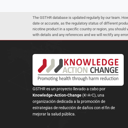
The GSTHR database is updated regularly by our team. Howev
date or accurate, as the regulatory status of different produ
nicotine product in a specific country or region, you should
with details and any references and we will rectify any error
GSTHR es un proyecto llevado a cabo por
Knowledge•Action•Change
(K•A•C), una
organización dedicada a la promoción de
estrategias de reducción de daños con el fin de
mejorar la salud pública.