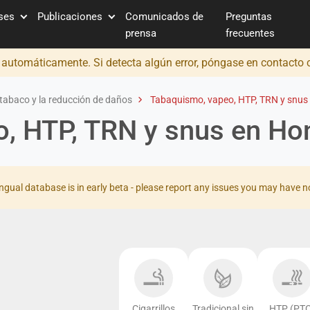
íses
Publicaciones
Comunicados de
Preguntas
prensa
frecuentes
o automáticamente. Si detecta algún error, póngase en contacto
tabaco y la reducción de daños
Tabaquismo, vapeo, HTP, TRN y snus
, HTP, TRN y snus en Ho
ingual database is in early beta - please report any issues you may have n
Cigarrillos
Tradicional sin
HTP (PTC