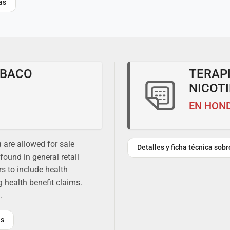
as
ABACO
TERAP
NICOT
EN HON
are allowed for sale
Detalles y ficha técnica sob
found in general retail
s to include health
health benefit claims.
.
as