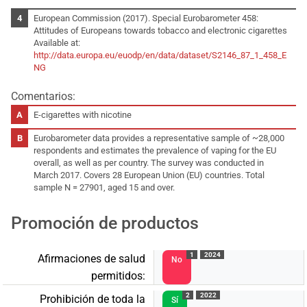
European Commission (2017). Special Eurobarometer 458:
Attitudes of Europeans towards tobacco and electronic cigarettes
Available at:
http://data.europa.eu/euodp/en/data/dataset/S2146_87_1_458_E
NG
Comentarios:
E-cigarettes with nicotine
Eurobarometer data provides a representative sample of ~28,000
respondents and estimates the prevalence of vaping for the EU
overall, as well as per country. The survey was conducted in
March 2017. Covers 28 European Union (EU) countries. Total
sample N = 27901, aged 15 and over.
Promoción de productos
1
2024
Afirmaciones de salud
No
permitidos:
2
2022
Prohibición de toda la
Sí