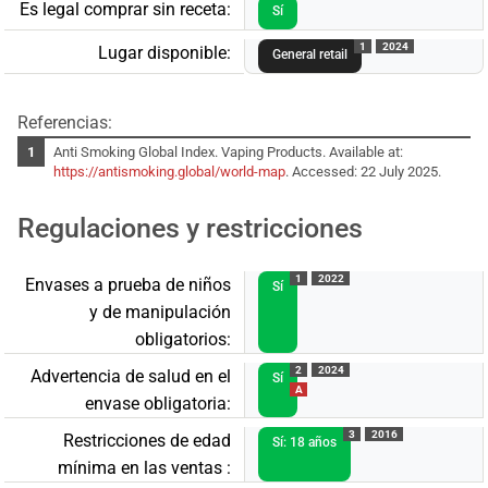
Es legal comprar sin receta:
Sí
1
2024
Lugar disponible:
General retail
Referencias:
Anti Smoking Global Index. Vaping Products. Available at:
https://antismoking.global/world-map
. Accessed: 22 July 2025.
Regulaciones y restricciones
1
2022
Envases a prueba de niños
Sí
y de manipulación
obligatorios:
2
2024
Advertencia de salud en el
Sí
A
envase obligatoria:
3
2016
Restricciones de edad
Sí: 18 años
mínima en las ventas :