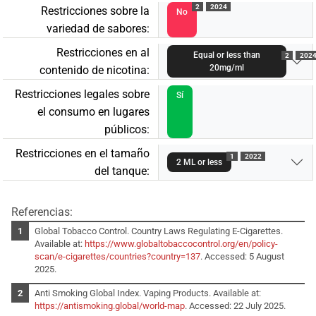
2
2024
Restricciones sobre la
No
variedad de sabores:
Restricciones en al
Equal or less than
2
202
20mg/ml
contenido de nicotina:
Restricciones legales sobre
Sí
el consumo en lugares
públicos:
Restricciones en el tamaño
1
2022
2 ML or less
del tanque:
Referencias:
Global Tobacco Control. Country Laws Regulating E-Cigarettes.
Available at:
https://www.globaltobaccocontrol.org/en/policy-
scan/e-cigarettes/countries?country=137
. Accessed: 5 August
2025.
Anti Smoking Global Index. Vaping Products. Available at:
https://antismoking.global/world-map
. Accessed: 22 July 2025.