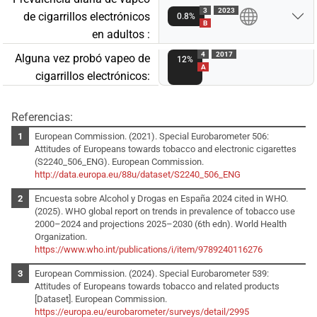
3
2023
de cigarrillos electrónicos
0.8%
B
en adultos :
4
2017
Alguna vez probó vapeo de
12%
A
cigarrillos electrónicos:
Referencias:
European Commission. (2021). Special Eurobarometer 506:
Attitudes of Europeans towards tobacco and electronic cigarettes
(S2240_506_ENG). European Commission.
http://data.europa.eu/88u/dataset/S2240_506_ENG
Encuesta sobre Alcohol y Drogas en España 2024 cited in WHO.
(2025). WHO global report on trends in prevalence of tobacco use
2000–2024 and projections 2025–2030 (6th edn). World Health
Organization.
https://www.who.int/publications/i/item/9789240116276
European Commission. (2024). Special Eurobarometer 539:
Attitudes of Europeans towards tobacco and related products
[Dataset]. European Commission.
https://europa.eu/eurobarometer/surveys/detail/2995