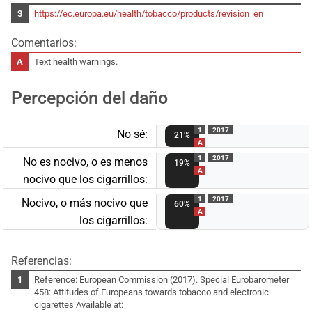
https://ec.europa.eu/health/tobacco/products/revision_en
Comentarios:
Text health warnings.
Percepción del daño
1
2017
No sé:
21%
A
1
2017
No es nocivo, o es menos
19%
A
nocivo que los cigarrillos:
1
2017
Nocivo, o más nocivo que
60%
A
los cigarrillos:
Referencias:
Reference: European Commission (2017). Special Eurobarometer
458: Attitudes of Europeans towards tobacco and electronic
cigarettes Available at: