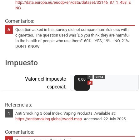
http://data.europa.eu/euodp/en/data/dataset/S2146_87_1_458_E
NG
Comentarios:
Question asked in this survey did not compare harmfulness with
cigarettes. The question used was 'Do you think they are harmful
to the health of people who use them?' 60% - YES, 19% - NO, 21%
DON'T KNOW
Impuesto
1
2024
Valor del impuesto
0.00
A
especial:
Referencias:
Anti Smoking Global Index. Vaping Products. Available at:
https://antismoking.global/world-map
. Accessed: 22 July 2025.
Comentarios: