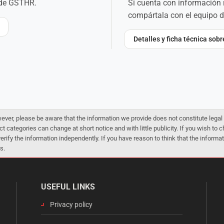
o de GSTHR.
Si cuenta con información 
compártala con el equipo 
Detalles y ficha técnica sob
er, please be aware that the information we provide does not constitute legal 
ct categories can change at short notice and with little publicity. If you wish to
 verify the information independently. If you have reason to think that the infor
s.
USEFUL LINKS
Privacy policy