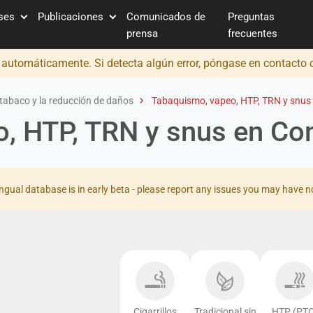
íses
Publicaciones
Comunicados de
Preguntas
prensa
frecuentes
o automáticamente. Si detecta algún error, póngase en contacto
tabaco y la reducción de daños
Tabaquismo, vapeo, HTP, TRN y snus
, HTP, TRN y snus en C
ingual database is in early beta - please report any issues you may have n
Cigarrillos
Tradicional sin
HTP (PTC