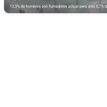
12,3% de hombres son fumadores actual pero solo 0,7% 