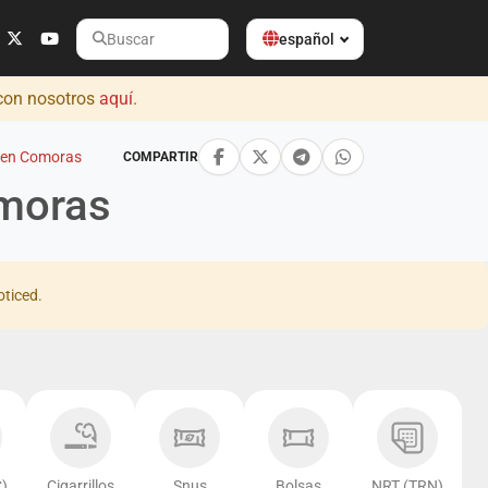
español
Buscar
 con nosotros
aquí
.
 en Comoras
COMPARTIR
omoras
oticed.
)
Cigarrillos
Snus
Bolsas
NRT (TRN)