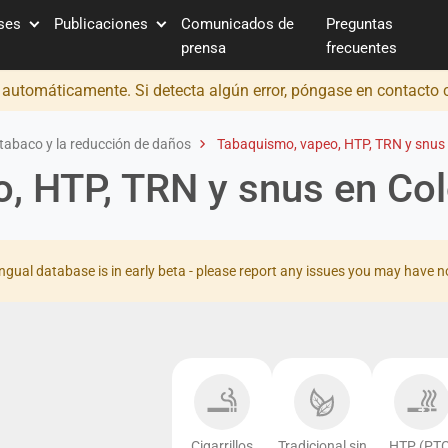
íses
Publicaciones
Comunicados de
Preguntas
prensa
frecuentes
o automáticamente. Si detecta algún error, póngase en contacto
tabaco y la reducción de daños
Tabaquismo, vapeo, HTP, TRN y snus
, HTP, TRN y snus en Co
ingual database is in early beta - please report any issues you may have n
Cigarrillos
Tradicional sin
HTP (PTC