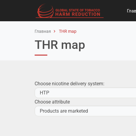
Гла
Главная
THR map
THR map
Choose nicotine delivery system:
Choose attribute