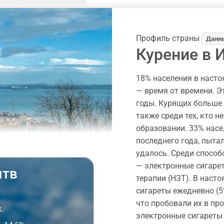
Профиль страны
Данны
Курение в 
18% населения в насто
— время от времени. Э
годы. Курящих больше 
также среди тех, кто н
образовании. 33% насел
последнего года, пытал
удалось. Среди способ
— электронные сигаре
ятв
терапии (НЗТ). В наст
сигареты ежедневно (5
что пробовали их в пр
.
электронные сигареты 