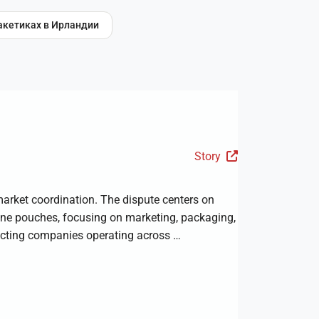
акетиках в Ирландии
Story
 market coordination. The dispute centers on
ine pouches, focusing on marketing, packaging,
ffecting companies operating across …