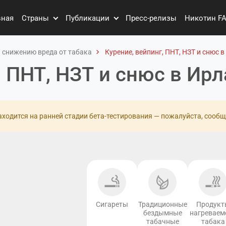
вная
Страны
Публикации
Пресс-релизы
Никотин F
 снижению вреда от табака
Курение, вейпинг, ПНТ, НЗТ и снюс 
, ПНТ, НЗТ и снюс в Ир
ходится на ранней стадии бета-тестирования — пожалуйста, сообщ
Сигареты
Традиционные
Продукт
бездымные
нагреваем
табачные
табака