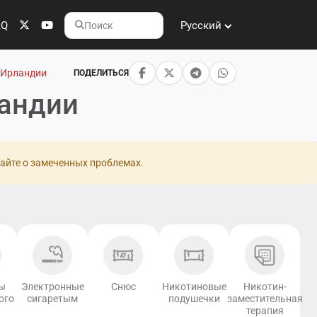
AQ
Русский
Поиск
в Ирландии
ПОДЕЛИТЬСЯ
ландии
айте о замеченных проблемах.
ы
Электронные
Снюс
Никотиновые
Никотин-
ого
сигаретым
подушечки
заместительная
терапия