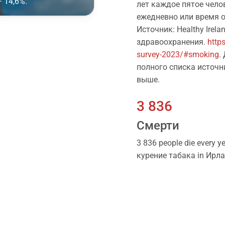
 14,6%.
лет каждое пятое чело
ежедневно или время о
Источник: Healthy Irela
здравоохранения.
http
survey-2023/#smoking
.
полного списка источн
выше.
3 836
Смерти
3 836 people die every ye
курение табака in Ирл