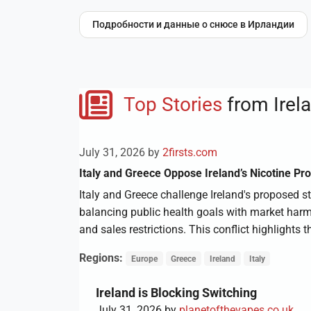
Подробности и данные о снюсе в Ирландии
Top Stories
from Irel
July 31, 2026 by
2firsts.com
Italy and Greece Oppose Ireland’s Nicotine Pro
Italy and Greece challenge Ireland's proposed s
balancing public health goals with market harm
and sales restrictions. This conflict highlight
Regions:
Europe
Greece
Ireland
Italy
Ireland is Blocking Switching
July 31, 2026 by
planetofthevapes.co.uk