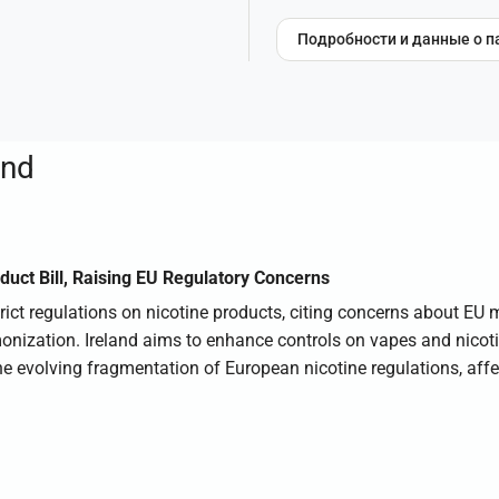
Подробности и данные о п
and
duct Bill, Raising EU Regulatory Concerns
trict regulations on nicotine products, citing concerns about EU
onization. Ireland aims to enhance controls on vapes and nicot
s the evolving fragmentation of European nicotine regulations, a