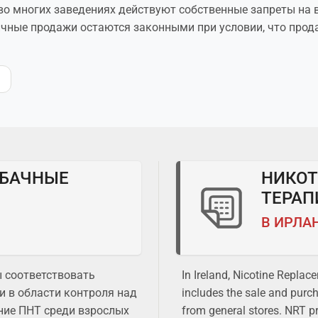
во многих заведениях действуют собственные запреты на 
ичные продажи остаются законными при условии, что прод
АБАЧНЫЕ
НИКО
ТЕРАП
В ИРЛА
 соответствовать
In Ireland, Nicotine Replac
 в области контроля над
includes the sale and purc
ние ПНТ среди взрослых
from general stores. NRT pr