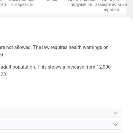
ого
сигаретым
подушечки
заместительная
терапия
 are not allowed. The law requires health warnings on
ed.
e adult population. This shows a increase from 12,000
023.