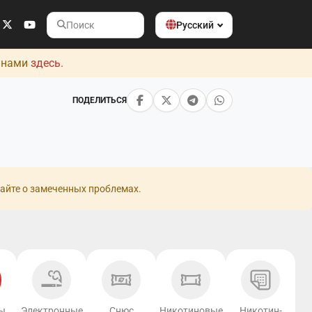
Русский
Поиск
с нами
здесь
.
ПОДЕЛИТЬСЯ
айте о замеченных проблемах.
ы
Электронные
Снюс
Никотиновые
Никотин-