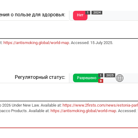
1
2024
ния о пользе для здоровья:
Нет
t:
https://antismoking.global/world-map
. Accessed: 15 July 2025.
1
2025
Регуляторный статус:
Разрешено
B
b 2026 Under New Law. Available at:
https://www.2firsts.com/news/estonia-par
bacco Products. Available at:
https://antismoking.global/world-map
. Accessed: 