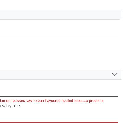
liament-passes-law-to-ban-flavoured-heated-tobacco-products
.
15 July 2025.