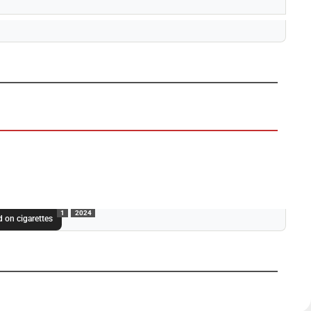
1
2024
 on cigarettes