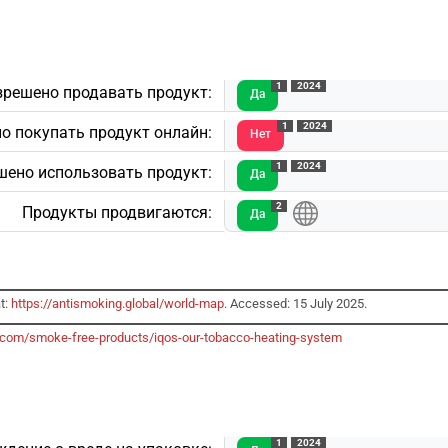
1
2024
зрешено продавать продукт:
Да
1
2024
о покупать продукт онлайн:
Нет
1
2024
шено использовать продукт:
Да
2
Продукты продвигаются:
Да
t:
https://antismoking.global/world-map
. Accessed: 15 July 2025.
.com/smoke-free-products/iqos-our-tobacco-heating-system
1
2024