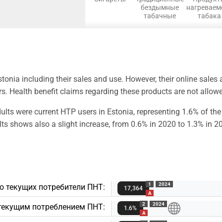
бездымные
нагреваем
табачные
табака
onia including their sales and use. However, their online sales
rs. Health benefit claims regarding these products are not allow
lts were current HTP users in Estonia, representing 1.6% of th
s shows also a slight increase, from 0.6% in 2020 to 1.3% in 2
1
2024
о текущих потребители ПНТ:
17,364
A
2
2024
текущим потреблением ПНТ:
1.6%
A