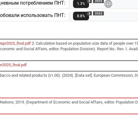
3
2023
дневным потреблением ПНТ:
1.3%
3
2023
робовали использовать ПНТ:
8.8%
9apr2025_final.pdf
2. Calculation based on population size data of people over 1
onomic and Social Affairs, editor. Population Division). Report No.: Rev. 1. Avai
r2025_final.pdf
acco and related products (v1.00). (2024). [Data set]. European Commission, D
Nations; 2019. (Department of Economic and Social Affairs, editor. Population Div