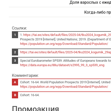
Доля взрослых с еже
Когда‑либо п
Ссылки:
1.
https://tai.ee/sites/default/files/2025-04/tku2024_kogumik_2
Prospects 2019 [Internet]. United Nations; 2019. (Department of Ec
https://population.un.org/wpp/Download/Standard/Population/
https://tai.ee/sites/default/files/2025-04/tku2024_kogumik_29ap
Special Eurobarometer SP539: Attitudes of Europeans towards tob
https://data.europa.eu/88u/dataset/s2995_99_3_sp539_eng
Комментарии:
Cohort: 16-64. World Population Prospects 2019 [Internet]. United 
https://population.un.org/wpp/Download/Standard/Population/
Cohort: 16-64.
Промоакция