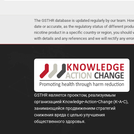
The GSTHR database is updated regularly by our team. Howev
date or accurate, as the regulatory status of different produ
nicotine product in a specific country or region, you should
with details and any references and we will rectify any error
GSTHR является проектом, реализуемым
организацией Knowledge•Action•Change (K•A•C),
занимающейся продвижением стратегий
снижения вреда с целью улучшения
общественного здоровья.