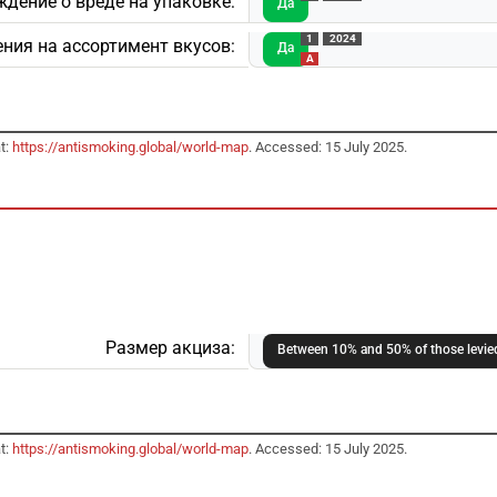
ждение о вреде на упаковке:
Да
1
2024
ния на ассортимент вкусов:
Да
A
t:
https://antismoking.global/world-map
. Accessed: 15 July 2025.
Размер акциза:
Between 10% and 50% of those levied
t:
https://antismoking.global/world-map
. Accessed: 15 July 2025.