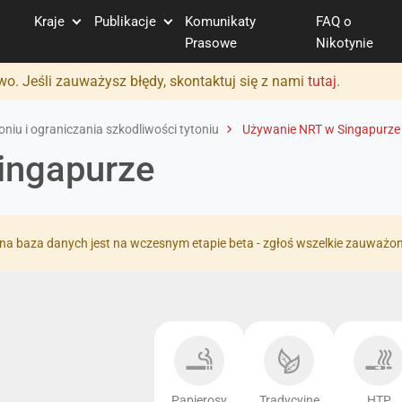
Kraje
Publikacje
Komunikaty
FAQ o
Prasowe
Nikotynie
o. Jeśli zauważysz błędy, skontaktuj się z nami
tutaj
.
niu i ograniczania szkodliwości tytoniu
Używanie NRT w Singapurze
ingapurze
na baza danych jest na wczesnym etapie beta - zgłoś wszelkie zauważo
Papierosy
Tradycyjne
HTP