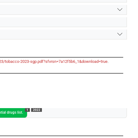
-2023/tobacco-2023-sgp.pdf?sfvrsn=7a12f5b6_1&download=true
.
1
2022
ial drugs list.