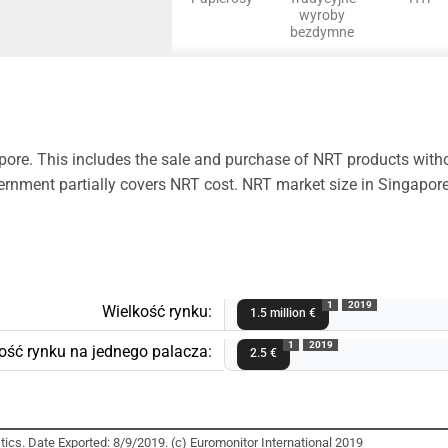
wyroby
bezdymne
ore. This includes the sale and purchase of NRT products with
overnment partially covers NRT cost. NRT market size in Singapor
1
2019
Wielkość rynku:
1.5 million €
1
2019
ość rynku na jednego palacza:
2.5 €
ics. Date Exported: 8/9/2019. (c) Euromonitor International 2019