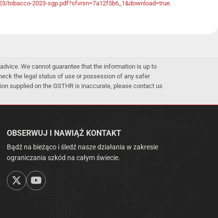
-2023/tobacco-2023-sgp.pdf?sfvrsn=7a12f5b6_1&download=true
.
advice. We cannot guarantee that the information is up to
 check the legal status of use or possession of any safer
mation supplied on the GSTHR is inaccurate, please contact us
OBSERWUJ I NAWIĄŻ KONTAKT
Bądź na bieżąco i śledź nasze działania w zakresie
ograniczania szkód na całym świecie.