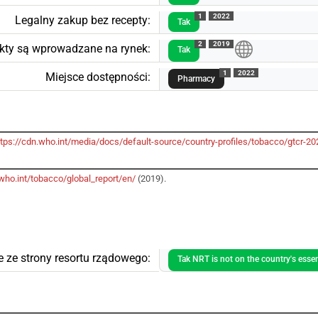
1
2022
Legalny zakup bez recepty:
Tak
2
2019
kty są wprowadzane na rynek:
Tak
1
2022
Miejsce dostępności:
Pharmacy
ttps://cdn.who.int/media/docs/default-source/country-profiles/tobacco/gtcr
who.int/tobacco/global_report/en/
(2019).
 ze strony resortu rządowego:
Tak NRT is not on the country's essent