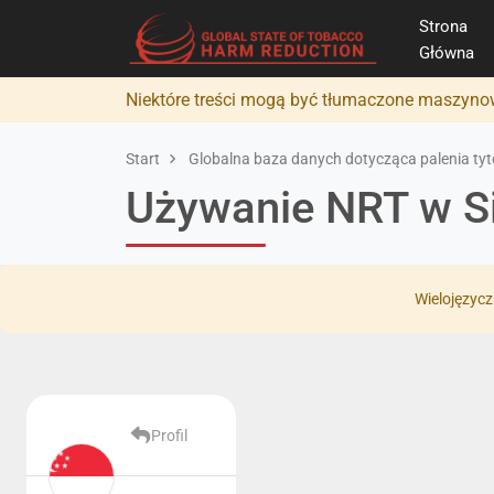
Strona
Główna
Niektóre treści mogą być tłumaczone maszynow
Start
Globalna baza danych dotycząca palenia tyto
Używanie NRT w S
Wielojęzycz
Profil