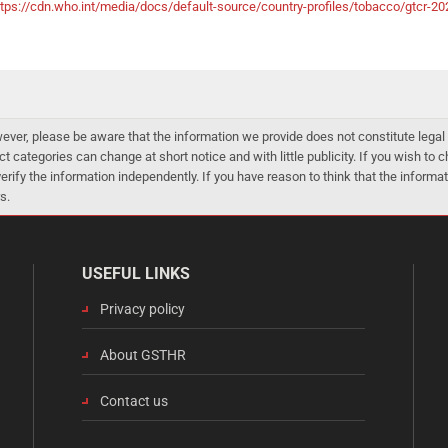
ttps://cdn.who.int/media/docs/default-source/country-profiles/tobacco/gtcr
er, please be aware that the information we provide does not constitute legal 
ct categories can change at short notice and with little publicity. If you wish to
 verify the information independently. If you have reason to think that the infor
s.
USEFUL LINKS
Privacy policy
About GSTHR
Contact us