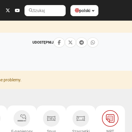
polski
Szukaj
UDOSTĘPNIJ
ne problemy.
E-papierosy
Snus
Szaszetki
NRT