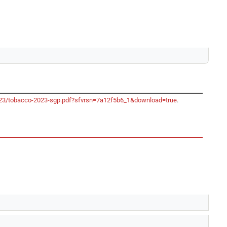
-2023/tobacco-2023-sgp.pdf?sfvrsn=7a12f5b6_1&download=true
.