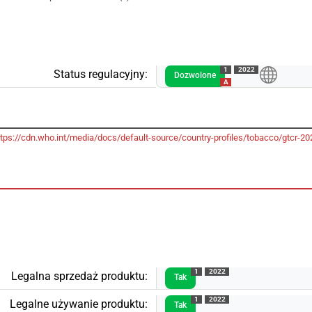
1
2022
Status regulacyjny:
Dozwolone
A
ttps://cdn.who.int/media/docs/default-source/country-profiles/tobacco/gtcr
1
2022
Legalna sprzedaż produktu:
Tak
1
2022
Legalne używanie produktu:
Tak