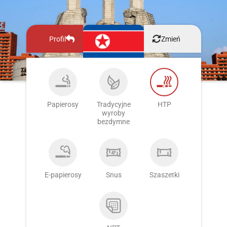
Profil
Zmień
Papierosy
Tradycyjne
HTP
wyroby
bezdymne
E-papierosy
Snus
Szaszetki