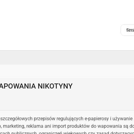
Szc
WAPOWANIA NIKOTYNY
est szczegółowych przepisów regulujących e-papierosy i używan
p, marketing, reklama ani import produktów do wapowania są d
scach publicznych, ograniczeń wiekowych czy zasad dotyczący