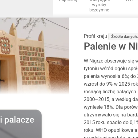
wyroby
bezdymne
Profil kraju
Źródło danych
Palenie w N
W Nigrze obserwuje się 
tytoniu wśród ogółu spo
palenia wynosiła 6%; do
wzrost do 9% w 2025 rok
rosnącą liczbę palących
2000–2015, a według da
wyniesie 18%. Dla porów
utrzymywało się na bard
i palacze
2015 roku spadło do 0,1%
roku. WHO opublikowała s
przedstawione tutaj w rap