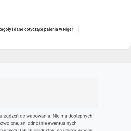
zegóły i dane dotyczące palenia w Niger
ie urządzeń do wapowania. Nie ma dostępnych
ozwolone, ani odnośnie ewentualnych
ch wwozu takich produktów na użytek własny.