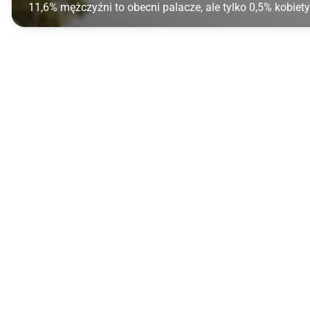
11,6% mężczyźni to obecni palacze, ale tylko 0,5% kobiety