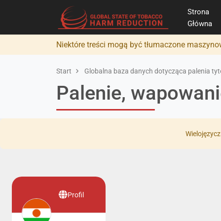
Strona
Główna
Niektóre treści mogą być tłumaczone maszynow
Start
Globalna baza danych dotycząca palenia tyto
Palenie, wapowani
Wielojęzycz
Profil