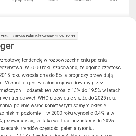
: 2025. Strona zaktualizowana: 2025-12-11
iger
wzrostową tendencję w rozpowszechnieniu palenia
łeczeństwa. W 2000 roku szacowano, że ogólna częstość
 2015 roku wzrosła ona do 8%, a prognozy przewidują
u. Wzrost ten jest w całości spowodowany przez
 mężczyzn – odsetek ten wzrósł z 13% do 19,5% w latach
nych trendowych WHO przewiduje się, że do 2025 roku
nania, palenie wśród kobiet w tym samym okresie
zo niskim poziomie – w 2000 roku wynosiło 0,4%, a w
; przewiduje się, że taka wartość pozostanie do 2025
zacunki trendów częstości palenia tytoniu,
orcie z 2018 r. (wydanie drugie), które ukazują nieco