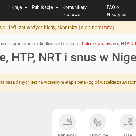
Kraje
Publikacje
Komunikaty
FAQ o
Prasowe
Nikotynie
o. Jeśli zauważysz błędy, skontaktuj się z nami
tutaj
.
niu i ograniczania szkodliwości tytoniu
Palenie, wapowanie, HTP, NR
e, HTP, NRT i snus w Nige
na baza danych jest na wczesnym etapie beta - zgłoś wszelkie zauważo
Papierosy
Tradycyjne
HTP