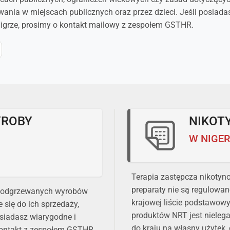
nia w miejscach publicznych oraz przez dzieci. Jeśli posiada
grze, prosimy o kontakt mailowy z zespołem GSTHR.
YROBY
NIKOT
W NIGE
Terapia zastępcza nikotyno
preparaty nie są regulowan
e podgrzewanych wyrobów
krajowej liście podstawow
 się do ich sprzedaży,
produktów NRT jest nieleg
osiadasz wiarygodne i
do kraju na własny użytek, 
 kontakt z zespołem GSTHR.