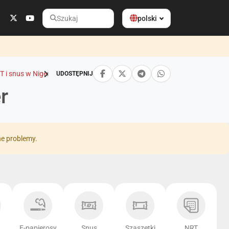
polski
Szukaj
T i snus w Niger
UDOSTĘPNIJ
r
ne problemy.
E-papierosy
Snus
Szaszetki
NRT