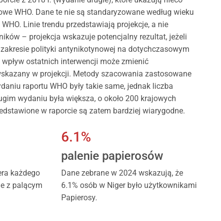
rajowe WHO. Dane te nie są standaryzowane według wieku
WHO. Linie trendu przedstawiają projekcje, a nie
ów – projekcja wskazuje potencjalny rezultat, jeżeli
w zakresie polityki antynikotynowej na dotychczasowym
e wpływ ostatnich interwencji może zmienić
wskazany w projekcji. Metody szacowania zastosowane
daniu raportu WHO były takie same, jednak liczba
gim wydaniu była większa, o około 200 krajowych
zedstawione w raporcie są zatem bardziej wiarygodne.
6.1%
palenie papierosów
era każdego
Dane zebrane w 2024 wskazują, że
ne z palącym
6.1% osób w Niger było użytkownikami
Papierosy.