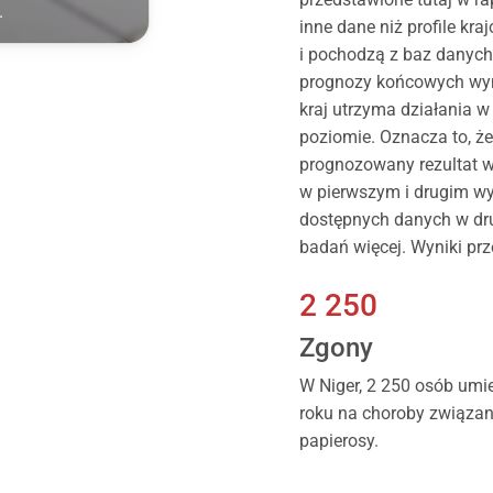
.
inne dane niż profile k
i pochodzą z baz danych 
prognozy końcowych wynik
kraj utrzyma działania 
poziomie. Oznacza to, ż
prognozowany rezultat 
w pierwszym i drugim wy
dostępnych danych w dru
badań więcej. Wyniki pr
2 250
Zgony
W Niger, 2 250 osób umi
roku na choroby związa
papierosy.