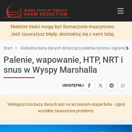
Niektóre treści mogą być tłumaczone maszynowo.
Jeśli zauważysz błędy, skontaktuj się z nami
tutaj
.
Start
Globalna baza danych dotycząca palenia tytoniu i ograniczan
Palenie, wapowanie, HTP, NRT i
snus w Wyspy Marshalla
UDOSTĘPNIJ
Wielojęzyczna baza danych jest na wczesnym etapie beta - zgłoś
wszelkie zauważone problemy.