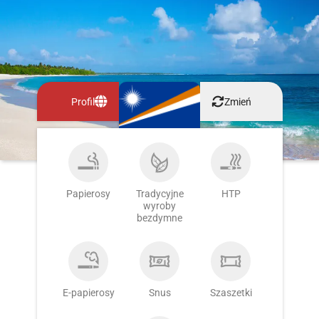
Profil
Zmień
Papierosy
Tradycyjne
HTP
wyroby
bezdymne
E-papierosy
Snus
Szaszetki