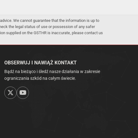
advice. We cannot guarantee that the information is up to
 check the legal status of use or possession of any safer
mation supplied on the GSTHR is inaccurate, please contact us
OBSERWUJ I NAWIĄŻ KONTAKT
Bądź na bieżąco i śledź nasze działania w zakresie
ograniczania szkód na całym świecie.