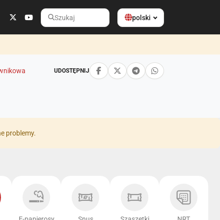
polski
Szukaj
wnikowa
UDOSTĘPNIJ
ne problemy.
E-papierosy
Snus
Szaszetki
NRT