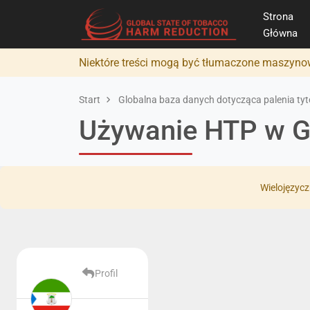
Strona
Główna
Niektóre treści mogą być tłumaczone maszynow
Start
Globalna baza danych dotycząca palenia tyto
Używanie HTP w 
Wielojęzycz
Profil