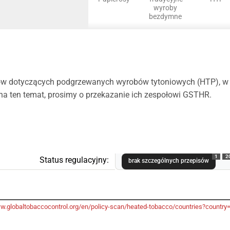
wyroby
bezdymne
 dotyczących podgrzewanych wyrobów tytoniowych (HTP), w ty
 na ten temat, prosimy o przekazanie ich zespołowi GSTHR.
1
2
Status regulacyjny:
brak szczególnych przepisów
ww.globaltobaccocontrol.org/en/policy-scan/heated-tobacco/countries?country