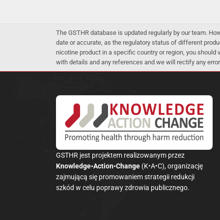
The GSTHR database is updated regularly by our team. Howev
date or accurate, as the regulatory status of different produ
nicotine product in a specific country or region, you should
with details and any references and we will rectify any error
GSTHR jest projektem realizowanym przez
Knowledge•Action•Change
(K•A•C), organizację
zajmującą się promowaniem strategii redukcji
szkód w celu poprawy zdrowia publicznego.