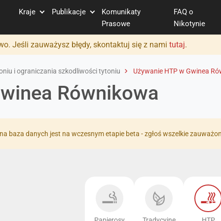
Kraje
Publikacje
Komunikaty
FAQ o
Prasowe
Nikotynie
o. Jeśli zauważysz błędy, skontaktuj się z nami
tutaj
.
niu i ograniczania szkodliwości tytoniu
Używanie HTP w Gwinea Ró
Gwinea Równikowa
na baza danych jest na wczesnym etapie beta - zgłoś wszelkie zauważo
Papierosy
Tradycyjne
HTP